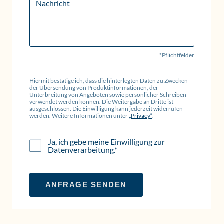
Nachricht
*Pflichtfelder
Hiermit bestätige ich, dass die hinterlegten Daten zu Zwecken
der Übersendung von Produktinformationen, der
Unterbreitung von Angeboten sowie persönlicher Schreiben
verwendet werden können. Die Weitergabe an Dritte ist
ausgeschlossen. Die Einwilligung kann jederzeit widerrufen
werden. Weitere Informationen unter
„Privacy“
.
Ja, ich gebe meine Einwilligung zur
Datenverarbeitung.*
ANFRAGE SENDEN